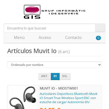
Menú
Acceso
Contacto
0
Artículos Muvit Io
(6 art.)
ANT.
01
SIG.
MUVIT IO - MIOSTW001
Auriculares Deportivos Bluetooth Muvit
iO Smart True Wireless Sport ENC con
estuche de carga/ Autonomía 6h/
Negros