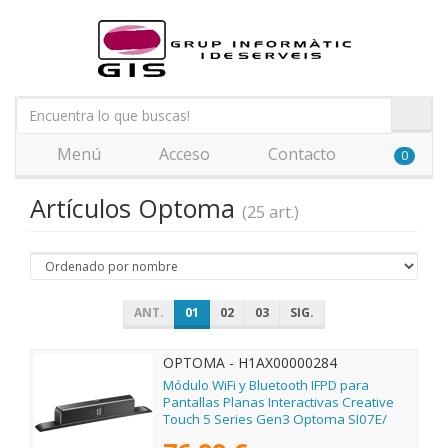
Menú
Acceso
Contacto
0
Artículos Optoma
(25 art.)
ANT.
01
02
03
SIG.
OPTOMA - H1AX00000284
Módulo WiFi y Bluetooth IFPD para
Pantallas Planas Interactivas Creative
Touch 5 Series Gen3 Optoma SI07E/
10m