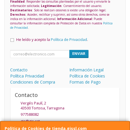
Finalidad
: Responder las consultas planteadas por el usuario y enviarle la
información solicitada;
Legitimación
: Consentimiento del usuario;
Destinatarios
: Solo se realizan cesiones si existe una obligación legal;
Derechos
: Acceder, rectificar y suprimir, así como otros derechos, como se
indica en la información adicional;
Información Adicional
: Puede
consultar la información completa de Protección de Datos en nuestra
Política
de Privacidad
.
He leído y acepto la
Política de Privacidad
.
ENVIAR
Contacto
Información Legal
Política Privacidad
Política de Cookies
Condiciones de Compra
Formas de Pago
Contacto
Vergés Paulí, 2
43500
Tortosa
,
Tarragona
977588082
gis@gis.cat
Política de Cookies de tienda.gissl.com