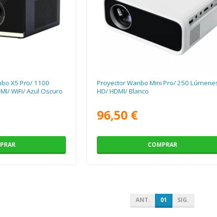
anbo X5 Pro/ 1100
Proyector Wanbo Mini Pro/ 250 Lúmene
MI/ WiFi/ Azul Oscuro
HD/ HDMI/ Blanco
96,50 €
PRAR
COMPRAR
ANT.
01
SIG.