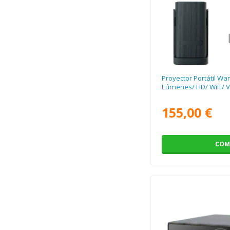
Proyector Portátil W
Lúmenes/ HD/ WiFi/ 
155,00 €
COM