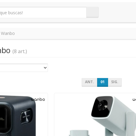
Wanbo
anbo
(8 art.)
ANT.
01
SIG.