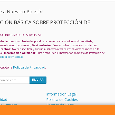
e a Nuestro Boletín!
CIÓN BÁSICA SOBRE PROTECCIÓN DE
RUP INFORMATIC DE SERVEIS, S.L
der las consultas planteadas por el usuario y enviarle la información solicitada;
onsentimiento del usuario;
Destinatarios
: Solo se realizan cesiones si existe una
rechos
: Acceder, rectificar y suprimir, así como otros derechos, como se indica en la
nal;
Información Adicional
: Puede consultar la información completa de Protección de
olítica de Privacidad
.
acepto la
Política de Privacidad
.
ENVIAR
Información Legal
cidad
Política de Cookies
de Compra
Formas de Pago