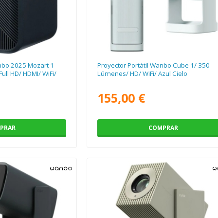
anbo 2025 Mozart 1
Proyector Portátil Wanbo Cube 1/ 350
ull HD/ HDMI/ WiFi/
Lúmenes/ HD/ WiFi/ Azul Cielo
155,00 €
PRAR
COMPRAR