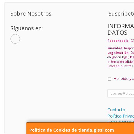
Sobre Nosotros
¡Suscríbet
INFORMA
Síguenos en:
DATOS
Responsable
: G
Finalidad
: Respon
Legitimación
: C
obligación legal;
De
información adicio
Datos en nuestra
P
He leído y 
Contacto
Política Priva
Condiciones 
Política de Cookies de tienda.gissl.com